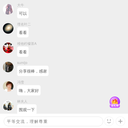
大牛
可以
埋名叶二
看看
维他柠檬茶A
看看
sumijo
分享很棒，感谢
冯雪
嗨，大家好
林夫人
围观一下
回复
观众
：
这是一条评论
明珍