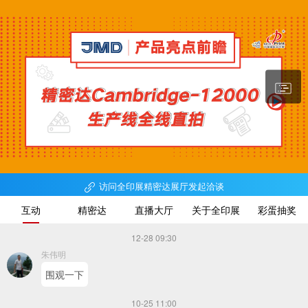
3869
访问全印展精密达展厅发起洽谈
互动
精密达
直播大厅
关于全印展
彩蛋抽奖
12-28 09:30
朱伟明
围观一下
10-25 11:00